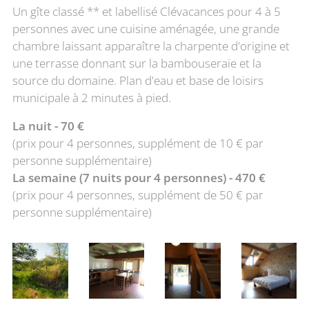
Un gîte classé ** et labellisé Clévacances pour 4 à 5
personnes avec une cuisine aménagée, une grande
chambre laissant apparaître la charpente d'origine et
une terrasse donnant sur la bambouseraie et la
source du domaine. Plan d'eau et base de loisirs
municipale à 2 minutes à pied.
La nuit - 70 €
(prix pour 4 personnes, supplément de 10 € par
personne supplémentaire)
La semaine (7 nuits pour 4 personnes) - 470 €
(prix pour 4 personnes, supplément de 50 € par
personne supplémentaire)