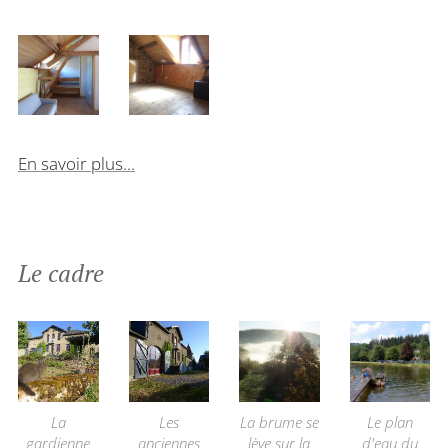
En savoir plus...
Le cadre
La
Les
La brume se
Le plan
gardienne
anciennes
lève sur la
d'eau du