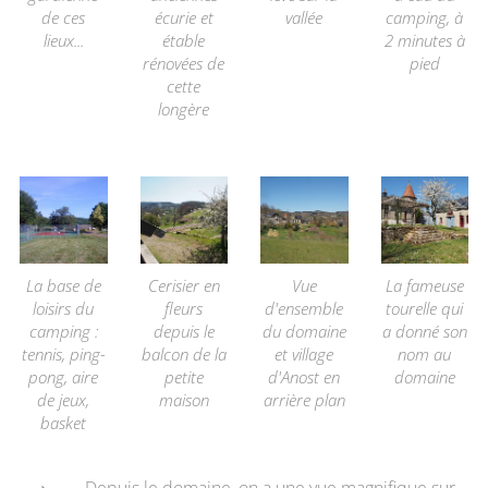
de ces
écurie et
vallée
camping, à
lieux...
étable
2 minutes à
rénovées de
pied
cette
longère
La base de
Cerisier en
Vue
La fameuse
loisirs du
fleurs
d'ensemble
tourelle qui
camping :
depuis le
du domaine
a donné son
tennis, ping-
balcon de la
et village
nom au
pong, aire
petite
d'Anost en
domaine
de jeux,
maison
arrière plan
basket